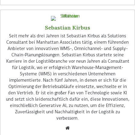
Advertisement
Sebastian Kirbus
Seit mehr als drei Jahren ist Sebastian Kirbus als Solutions
Consultant bei Manhattan Associates tätig, einem führenden
Anbieter von innovativen WMS-, Omnichannel- und Supply-
Chain-Planungslösungen. Sebastian Kirbus startete seine
Karriere in der Logistikbranche vor neun Jahren als Consultant
Mit dem Wachstum steigt auch der Druck. Die
für Logistik, wo er erfolgreich Warehouse-Management-
Konkurrenz nimmt zu, und die Kunden erwarten
Systeme (WMS) in verschiedenen Unternehmen
heute mehr als nur einen Webshop – sie wollen
implementierte. Nach fünf Jahren, in denen er sich für die
eine nahtlose Erfahrung vom ersten Klick bis zur
Optimierung der Betriebsabläufe einsetzte, wechselte er in
den Vertrieb. Er ist ein großer Fan von Technologie sowie KI
Lieferung. Wenn Unternehmen das nicht bieten,
und setzt sich leidenschaftlich dafür ein, diese Innovationen,
verlieren sie Kunden an ihre Wettbewerber.
einschließlich Generative AI, zu nutzen, um die Effizienz,
Deshalb ist es so wichtig, jetzt zu handeln und
Zuverlässigkeit und Nachhaltigkeit in der Logistik zu
Prozesse zu optimieren, um für die Zukunft gut
verbessern.
aufgestellt zu sein.