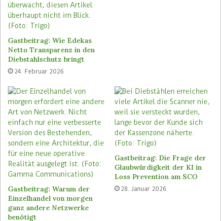
Lösungen testet, für sich anpasst und
unternehmensweit ausrollt, reduziert dadurch
Bestandsrisiken und erhöht seinen Umsatz über
Gastbeitrag: Wie Edekas
alle Verkaufskanäle hinweg. Wenn Unternehmen
Netto Transparenz in den
nicht handeln, zahlen sie einen hohen Preis – oft
Diebstahlschutz bringt
ohne es sofort zu merken. Schlecht optimierte
24. Februar 2026
Lieferketten führen zu ungenutzten
Lagerbeständen, Überbeständen in den falschen
Regionen und am Ende zu unzufriedenen
Kunden. Die Folge sind Umsatzverluste.
Die Macht des Online-Shops
Gastbeitrag: Die Frage der
Ein wesentlicher Ansatzpunkt, um solchen
Glaubwürdigkeit der KI in
Loss Prevention am SCO
Problemen vorzubeugen, ist die Lagerlogistik.
Gastbeitrag: Warum der
28. Januar 2026
Denn der Dreh- und Angelpunkt der Supply
Einzelhandel von morgen
Chain ist das eigene Lager. Ein schnell
ganz andere Netzwerke
skalierbares Warehouse Management System ist
benötigt