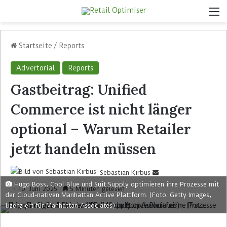
Startseite
/
Reports
Advertorial
Reports
Gastbeitrag: Unified
Commerce ist nicht länger
optional – Warum Retailer
jetzt handeln müssen
Sebastian Kirbus
Hugo Boss, Cool Blue und Suit Supply optimieren ihre Prozesse mit
10. Juni 2025
5 Minuten gelesen
der Cloud-nativen Manhattan Active Plattform. (Foto: Getty Images,
lizenziert für Manhattan Associates)