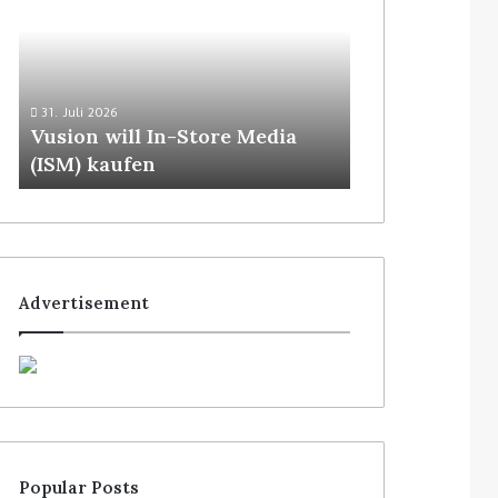
30. Juli 2026
Waitrose hat 
31. Juli 2026
Vusion will In-Store Media
von SoluM mit
(ISM) kaufen
Filialen
Advertisement
Popular Posts