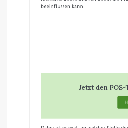
beeinflussen kann.
Jetzt den POS-
H
Dabei ist es egal, an welcher Stelle d