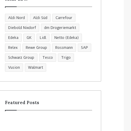
Aldi Nord
Aldi Süd
Carrefour
Diebold Nixdorf
dm Drogeriemarkt
Edeka
GK
Lidl
Netto (Edeka)
Relex
Rewe Group
Rossmann
SAP
Schwarz Group
Tesco
Trigo
Vusion
Walmart
Featured Posts