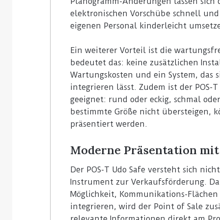
Planogramm-Änderungen lassen sich du
elektronischen Vorschübe schnell un
eigenen Personal kinderleicht umsetz
Ein weiterer Vorteil ist die wartungs
29. Juli 2026
5. August 2026
Rossmann Spanien setzt auf
Colruyt posit
bedeutet das: keine zusätzlichen Inst
Digital Signage von Bütema
bedienerlose
Wartungskosten und ein System, das s
integrieren lässt. Zudem ist der POS-
geeignet: rund oder eckig, schmal ode
bestimmte Größe nicht übersteigen, k
präsentiert werden.
Moderne Präsentation mit
Der POS-T Udo Safe versteht sich nich
Instrument zur Verkaufsförderung. D
Möglichkeit, Kommunikations-Flächen –
integrieren, wird der Point of Sale z
relevante Informationen direkt am Pro