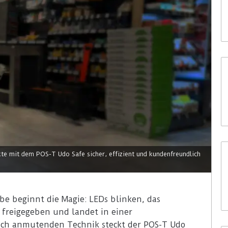
e mit dem POS-T Udo Safe sicher, effizient und kundenfreundlich
ibe beginnt die Magie: LEDs blinken, das
freigegeben und landet in einer
tisch anmutenden Technik steckt der POS-T Udo