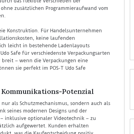
rch das flexible Verschieben der
d ohne zusätzlichen Programmieraufwand vom
en.
3. August 2026
Homebase USA wird die Tally-
freie Konstruktion. Für Handelsunternehmen
ioniert sich bei
Roboter von Simbe in allen
allationskosten, keine laufenden
n C-Stores neu
Filialen einführen
ich leicht in bestehende Ladenlayouts
T Udo Safe für verschiedenste Verpackungsarten
r breit – wenn die Verpackungen eine
önnen sie perfekt im POS-T Udo Safe
 Kommunikations-Potenzial
t nur als Schutzmechanismus, sondern auch als
ank seines modernen Designs und der
 inklusive optionaler Videotechnik – zu
usätzlich aufgewertet. Kunden erhalten
dukt, was die Kaufentscheidung positiv