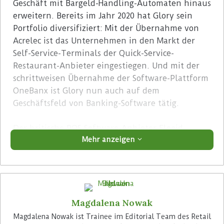
Geschäft mit Bargeld-Handling-Automaten hinaus
erweitern. Bereits im Jahr 2020 hat Glory sein
Portfolio diversifiziert: Mit der Übernahme von
Acrelec ist das Unternehmen in den Markt der
Self-Service-Terminals der Quick-Service-
Restaurant-Anbieter eingestiegen. Und mit der
schrittweisen Übernahme der Software-Plattform
OneBanx ist Glory nun auch auf dem
Geschäftsfeld von Banking-Software tätig.
Der britische POS Software-Anbieter Flooid
Mehr anzeigen
(vormals PCMS) hat sich
nach der Analyse von
RBR Data Services
in 2023 mit neuen Kunden wie
dem US-Drogeriemarkt-Giganten Walgreens auf
Platz zwei des Anbieter-Rankings bei POS-
Software-Neuinstallationen vorgearbeitet. In
Magdalena Nowak
Großbritannien zählen Marks&Spencer, die John
Lewis Warenhäuser sowie ihr Lebensmittel-
Magdalena Nowak ist Trainee im Editorial Team des Retail