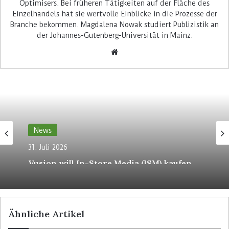
Optimisers. Bei früheren Tätigkeiten auf der Fläche des
Schwesterunternehmen Waitrose zu den
Einzelhandels hat sie wertvolle Einblicke in die Prozesse der
Anwendern der Lösung. In Deutschland setzt der
Branche bekommen. Magdalena Nowak studiert Publizistik an
Warenhaus-Betreiber Galeria auf Flooid an den
der Johannes-Gutenberg-Universität in Mainz.
Kassen. In Südafrika arbeitet Pick’n’Pay mit
Flooid.
Advertisement
News
31. Juli 2026
Vusion will In-Store Media (ISM) kaufen
„Unsere bestehenden Beziehungen zu großen
Einzelhändlern auf der ganzen Welt werden dazu
beitragen, neue Märkte für die Flooid-Lösung zu
erschließen und die nächste Wachstumsphase für
Ähnliche Artikel
beide Unternehmen voranzutreiben“, erklärt