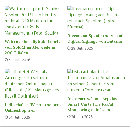
Motozumi Miwa, Präsident von Glory.
Akihiro Harada, Chairman and CEO von Glory
Global Solutions ergänzt: „Die Übernahme von
Flooid wird nicht nur unser derzeitiges
Rossmann Spanien setzt auf
Lösungsportfolio für den Einzelhandel erweitern,
Digital Signage von Bütema
Waitrose hat digitale Labels
sondern auch unsere jährlichen
von SoluM mittlerweile in
29. Juli 2026
Einnahmequellen durch das Software-as-a-
200 Filialen
Service-Geschäftsmodell ausbauen.“
30. Juli 2026
Schlagwörter
Acrelec
Flooid
Galeria
Glory
Marks&Spencer
Waitrose
Walgreens
Instacart will mit Arpalus
Smart Carts fürs Regal-
Lidl schaltet Wero in seinem
Monitoring aufrüsten
Onlineshop frei
24. Juli 2026
24. Juli 2026