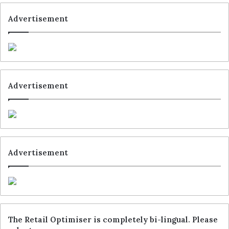
ist. Die Lösung stellt sicher, dass Produkte im
Warenkorb reserviert bleiben und auch beim
Advertisement
Checkout noch verfügbar sind. Dem Retailer hilft
sie als Single Source of Truth, die optimale Form
der Auslieferung zu wählen. Das System
unterstützt alle Fulfillment-Optionen, wie
beispielsweise Ship to/from Store oder Buy online
Advertisement
pick up in-store.
Schlagwörter
Blue Yonder
Hornbach
Advertisement
The Retail Optimiser is completely bi-lingual. Please