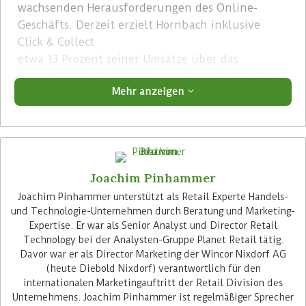
wachsenden Herausforderungen des Online-
Geschäfts. Derzeit erzielt Hornbach inklusive
Click & Collect
etwa 13 Prozent seiner Umsätze über das
Internet. Während das Unternehmen in seinen
Mehr anzeigen
Märkten durchschnittlich 50.000 Artikel anbietet,
umfasst das Online-Sortiment bis zu 290.000
SKUs.
Advertisement
Joachim Pinhammer
Joachim Pinhammer unterstützt als Retail Experte Handels-
und Technologie-Unternehmen durch Beratung und Marketing-
Expertise. Er war als Senior Analyst und Director Retail
Technology bei der Analysten-Gruppe Planet Retail tätig.
Davor war er als Director Marketing der Wincor Nixdorf AG
(heute Diebold Nixdorf) verantwortlich für den
Hornbach möchte seinen Kunden über alle
internationalen Marketingauftritt der Retail Division des
Kanäle hinweg ein nahtloses Einkaufserlebnis
Unternehmens. Joachim Pinhammer ist regelmäßiger Sprecher