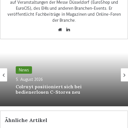
bieten. Deshalb suchte das Unternehmen eine
auf Veranstaltungen der Messe Düsseldorf (EuroShop und
EuroCIS), des EHIs und anderen Branchen-Events. Er
Lösung, um sein Bestellmanagement zu
veröffentlicht Fachbeiträge in Magazinen und Online-Foren
verbessern. Von der Entscheidung für Blue
der Branche.
Yonder erwartet der Retailer höhere
Warenverfügbarkeit und Vorteile bei der
Auftragsabwicklung.
Mehr Agilität dank Microservices
Die Lösung basiert auf Microservices. Es handelt
News
sich dabei um eine Cloud-basierte Software-
Architektur, bei der die Anwendungen aus vielen
5. August 2026
Colruyt positioniert sich bei
lose aneinander gekoppelten und unabhängig
bedienerlosen C-Stores neu
voneinander einsetzbaren Diensten besteht.
Diese können einfacher an veränderte
Bedürfnisse angepasst werden. Das Unternehmen
kann so schneller und flexibler agieren.
Ähnliche Artikel