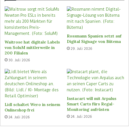
Mittels Machine Learning und Künstlicher
Intelligenz optimiert die Software die gesamte
Prozesskette von der Kundenbestellung bis zur
Auftragsabwicklung. Bereits bei der Artikelsuche
können Kunden unter vielen
Rossmann Spanien setzt auf
Auswahlmöglichkeiten wählen und umfangreiche
Digital Signage von Bütema
Waitrose hat digitale Labels
Informationen erhalten. Um die
von SoluM mittlerweile in
29. Juli 2026
Auftragsabwicklung zu optimieren,
200 Filialen
berücksichtigt die Lösung alle notwendigen
30. Juli 2026
Parameter wie Kapazitäten, Kosten oder
Lieferzeiten.
Blick auf Bestände in Echtzeit
Instacart will mit Arpalus
Über alle Kanäle hinweg liefert die Software
Smart Carts fürs Regal-
Lidl schaltet Wero in seinem
exakte Informationen über die Bestände in
Monitoring aufrüsten
Onlineshop frei
Echtzeit. So können Kunden jederzeit feststellen,
24. Juli 2026
24. Juli 2026
ob, wo und wann der gewünschte Artikel vorrätig