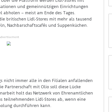
et. Über die Plattform werden Lidl-Stores mit
sationen und gemeinnützigen Einrichtungen
el abholen – meist am Ende des Tages.
ie britischen Lidl-Stores mit mehr als tausend
eln, Nachbarschaftscafés und Suppenküchen.
Advertisement
s nicht immer alle in den Filialen anfallenden
e Partnerschaft mit Olio soll diese Lücke
narbeit holt das Netzwerk von Ehrenamtlichen
us teilnehmenden Lidl-Stores ab, wenn eine
bholung durchführen kann.