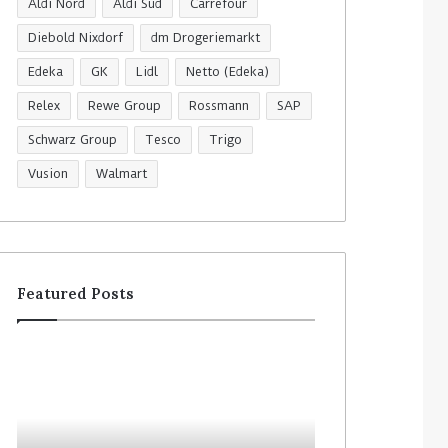
Aldi Nord
Aldi Süd
Carrefour
Diebold Nixdorf
dm Drogeriemarkt
Edeka
GK
Lidl
Netto (Edeka)
Relex
Rewe Group
Rossmann
SAP
Schwarz Group
Tesco
Trigo
Vusion
Walmart
Featured Posts