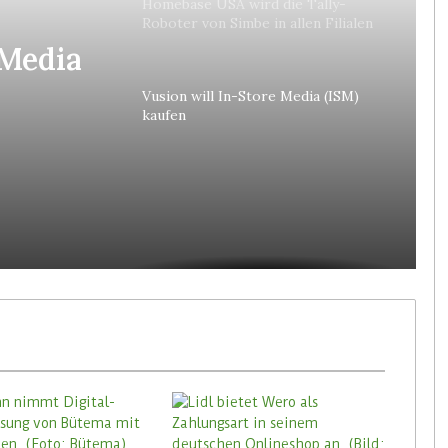
Homebase USA wird die Tally-
Roboter von Simbe in allen Filialen
einführen
 Media
Vusion will In-Store Media (ISM)
kaufen