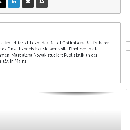
29. Juli 2026
Rossmann Spanien setzt auf
Digital Signage von Bütema
e im Editorial Team des Retail Optimisers. Bei früheren
des Einzelhandels hat sie wertvolle Einblicke in die
men. Magdalena Nowak studiert Publizistik an der
ität in Mainz.
Colruyt positioniert sich bei
bedienerlosen C-Stores neu