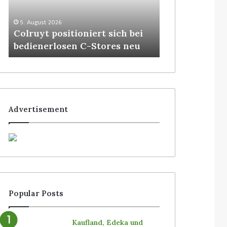
3. August 2026
Homebase USA
5. August 2026
Colruyt positioniert sich bei
Roboter von S
bedienerlosen C-Stores neu
Filialen einf
Advertisement
Popular Posts
Kaufland, Edeka und