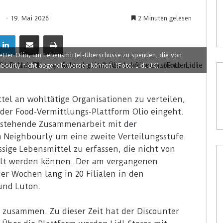
19. Mai 2026
2 Minuten gelesen
etter Olio, um Lebensmittel-Überschüsse zu spenden, die von
bourly nicht abgeholt werden können. (Foto: Lidl UK)
ttel an wohltätige Organisationen zu verteilen,
der Food-Vermittlungs-Plattform Olio eingeht.
bestehende Zusammenarbeit mit der
m Neighbourly um eine zweite Verteilungsstufe.
sige Lebensmittel zu erfassen, die nicht von
olt werden können. Der am vergangenen
ier Wochen lang in 20 Filialen in den
und Luton.
y zusammen. Zu dieser Zeit hat der Discounter