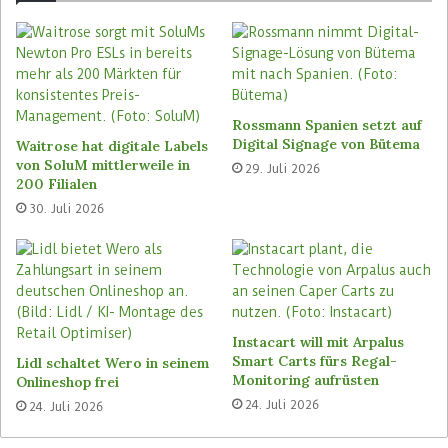
Programms für zahlreiche Länder aktualisiert.
Dort findet sich nun — auch für Deutschland —
der Punkt Scan&Go. Zuerst berichtet hatten
darüber bezogen auf ihr Land die Kollegen des
polnischen Fachmagazins
Wiadomości Handlowe
.
Rossmann Spanien setzt auf
Digital Signage von Bütema
Waitrose hat digitale Labels
Aus dem aktualisierten Kleingedruckten von Lidl
von SoluM mittlerweile in
29. Juli 2026
Plus geht hervor, dass Scan&Go in der Art und
200 Filialen
Weise kommen wird, wie der Discounter es seit
30. Juli 2026
vergangenem Jahr in den Niederlanden testet.
Inzwischen kann man das System dort in fünf
Filialen nutzen: In zwei Filialen in Apeldoorn
sowie in je einer Filiale in Beuningen, Almere
und Arnhem.
Instacart will mit Arpalus
Smart Carts fürs Regal-
Lidl schaltet Wero in seinem
Scan der Regaletiketten bei
Monitoring aufrüsten
Onlineshop frei
24. Juli 2026
24. Juli 2026
Backware