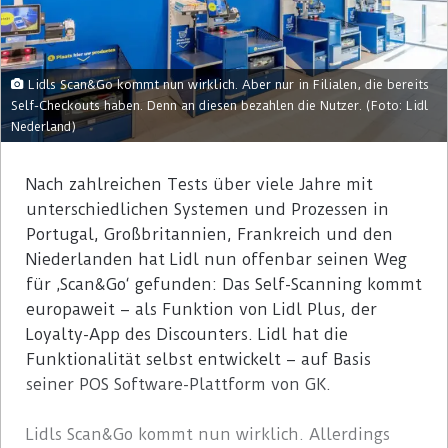
Lidls Scan&Go kommt nun wirklich. Aber nur in Filialen, die bereits
Self-Checkouts haben. Denn an diesen bezahlen die Nutzer. (Foto: Lidl
Nederland)
Nach zahlreichen Tests über viele Jahre mit
unterschiedlichen Systemen und Prozessen in
Portugal, Großbritannien, Frankreich und den
Niederlanden hat Lidl nun offenbar seinen Weg
für ‚Scan&Go‘ gefunden: Das Self-Scanning kommt
europaweit – als Funktion von Lidl Plus, der
Loyalty-App des Discounters. Lidl hat die
Funktionalität selbst entwickelt – auf Basis
seiner POS Software-Plattform von GK.
Lidls Scan&Go kommt nun wirklich. Allerdings