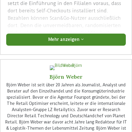
setzt die Einführung in den Filialen voraus, dass
dort bereits Self-Checkouts installiert sind.
Bezahlen können Scan&Go-Nutzer ausschließlich
dort. Denn die unvermeidbaren, randomisierten
Stichproben-Kontrollen sollen die Mitarbeiter
Mehr anzeigen
ebenso wie die Alterskontrollen durchführen,
welche die Aufsicht über den Self-Checkout-
Bereich haben. Von der Idee, dass Nutzer von
Scan&Go die Filialen einfach wieder verlassen
und automatisch online bezahlen können, ist der
Björn Weber
Discounter der Schwarz Gruppe wegen des
erhöhten Risikos des Diebstahls von Waren
Björn Weber ist seit über 20 Jahren als Journalist, Analyst und
Berater auf den Einzelhandel und die Konsumgüterindustrie
wieder abgekommen, erfuhr der
Retail Optimiser
spezialisiert. Bevor er die Agentur Fourspot gründete, bei der
von Projektmitarbeitern des
The Retail Optimiser erscheint, leitete er die internationale
Handelsunternehmens.
Analysten-Gruppe LZ Retailytics. Zuvor war er Research
Director Retail Technology und Deutschlandchef von Planet
Advertisement
Retail. Björn Weber war davor acht Jahre lang Redakteur für IT
& Logistik-Themen der Lebensmittel Zeitung. Björn Weber ist