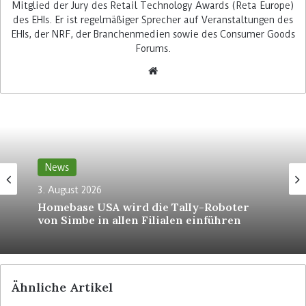
Mitglied der Jury des Retail Technology Awards (Reta Europe)
des EHIs. Er ist regelmäßiger Sprecher auf Veranstaltungen des
EHIs, der NRF, der Branchenmedien sowie des Consumer Goods
Forums.
Lidl führt mit seinen Partnern 4POS und Itab
derzeit im großen Stil Self-Checkouts in
zahlreichen europäischen Ländern ein – auch in
Deutschland.
Der
Retail Optimiser
hat darüber
ausführlich berichtet
. An manchen der Geräte ist
News
auch Barzahlung an integrierten Cash Recyclern
3. August 2026
von Glory möglich.
Homebase USA wird die Tally-Roboter
von Simbe in allen Filialen einführen
Bereit für Scan&Go via Lidl Plus
Die größte Vertriebslinie des Lebensmittel-
Einzelhandels in Europa hat jüngst die
Ähnliche Artikel
Teilnahmebedingungen ihres Lidl Plus