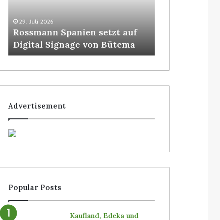
29. Juli 2026
5. August 2026
Rossmann Spanien setzt auf
Colruyt posit
Digital Signage von Bütema
bedienerlose
Advertisement
Popular Posts
Kaufland, Edeka und