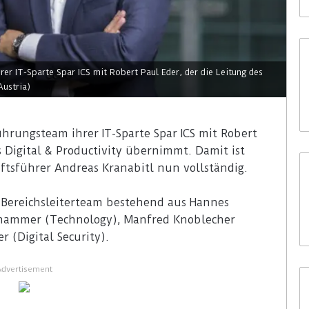
er IT-Sparte Spar ICS mit Robert Paul Eder, der die Leitung des
Austria)
ührungsteam ihrer IT-Sparte Spar ICS mit Robert
s Digital & Productivity übernimmt. Damit ist
ftsführer Andreas Kranabitl nun vollständig.
e Bereichsleiterteam bestehend aus Hannes
lhammer (Technology), Manfred Knoblecher
r (Digital Security).
Advertisement