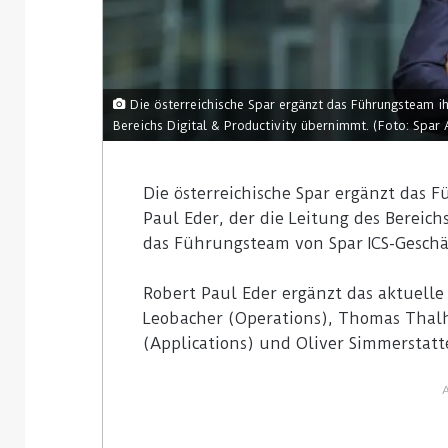
Die österreichische Spar ergänzt das Führungsteam ihr
Bereichs Digital & Productivity übernimmt. (Foto: Spar 
Die österreichische Spar ergänzt das F
Paul Eder, der die Leitung des Bereich
das Führungsteam von Spar ICS-Geschä
Robert Paul Eder ergänzt das aktuell
Leobacher (Operations), Thomas Tha
(Applications) und Oliver Simmerstatte