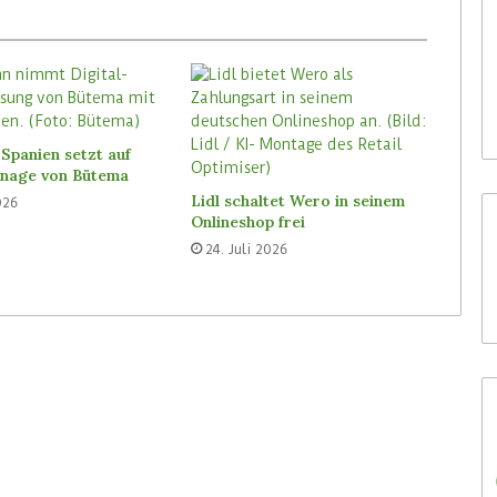
30. Juli 2026
Waitrose hat digitale Labels
n-Store Media
von SoluM mittlerweile in 200
Filialen
Spanien setzt auf
ignage von Bütema
Lidl schaltet Wero in seinem
026
Onlineshop frei
24. Juli 2026