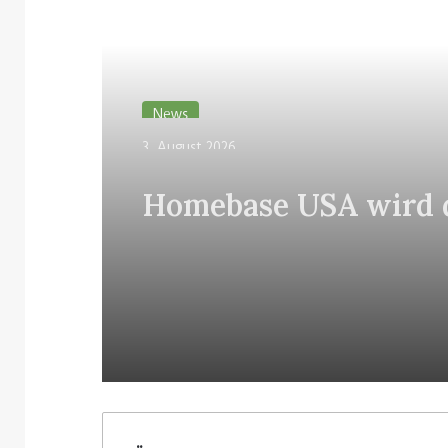
Lesen Sie weiter
News
3. August 2026
Homebase USA wird 
Tally-Roboter von Si
allen Filialen einführ