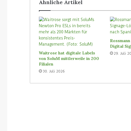
Ähnliche Artikel
3. August 2026
Homebase USA wird die Tally-
31. Juli 2026
Roboter von Simbe in allen
Vusion will I
Filialen einführen
(ISM) kaufen
Rossmann 
Digital S
Waitrose hat digitale Labels
29. Juli 2
von SoluM mittlerweile in 200
Filialen
30. Juli 2026