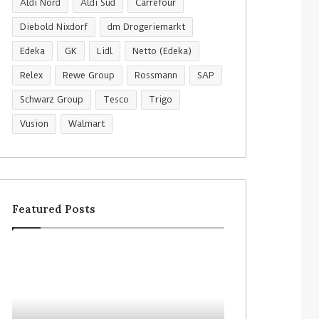
Aldi Nord
Aldi Süd
Carrefour
Diebold Nixdorf
dm Drogeriemarkt
Edeka
GK
Lidl
Netto (Edeka)
Relex
Rewe Group
Rossmann
SAP
Schwarz Group
Tesco
Trigo
Vusion
Walmart
Featured Posts