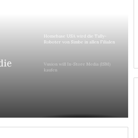
Colruyt positioniert sich bei
bedienerlosen C-Stores neu
Homebase USA wird die Tally-
Roboter von Simbe in allen Filialen
einführen
die
mbe in
Vusion will In-Store Media (ISM)
kaufen
en