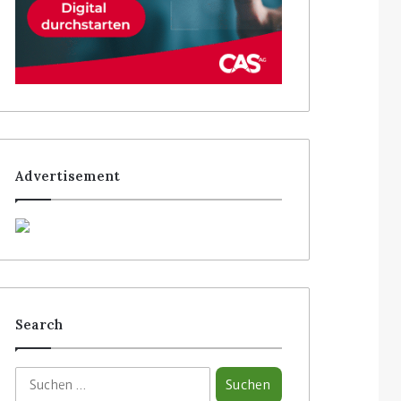
Advertisement
Search
S
u