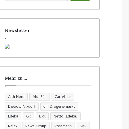
c
h
e
n
n
Newsletter
a
c
h
:
Mehr zu …
Aldi Nord
Aldi Süd
Carrefour
Diebold Nixdorf
dm Drogeriemarkt
Edeka
GK
Lidl
Netto (Edeka)
Relex
Rewe Group
Rossmann
SAP