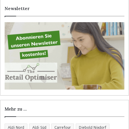
e
Newsletter
n
n
a
c
h
:
Mehr zu …
Aldi Nord
Aldi Süd
Carrefour
Diebold Nixdorf