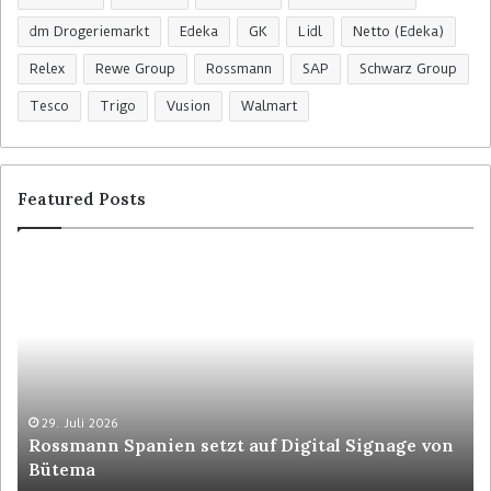
dm Drogeriemarkt
Edeka
GK
Lidl
Netto (Edeka)
Relex
Rewe Group
Rossmann
SAP
Schwarz Group
Tesco
Trigo
Vusion
Walmart
Featured Posts
R
C
o
o
s
l
s
r
m
u
a
y
n
t
n
p
29. Juli 2026
Rossmann Spanien setzt auf Digital Signage von
S
o
Bütema
p
s