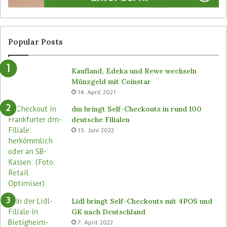
g
e
n
r
a
l
g
o
Popular Posts
e
s
v
e
Kaufland, Edeka und Rewe wechseln
o
n
Münzgeld mit Coinstar
n
C
14. April 2021
B
-
ü
S
dm bringt Self-Checkouts in rund 100
t
t
deutsche Filialen
e
o
15. Juni 2022
m
r
a
e
s
n
e
u
Lidl bringt Self-Checkouts mit 4POS und
GK nach Deutschland
7. April 2022