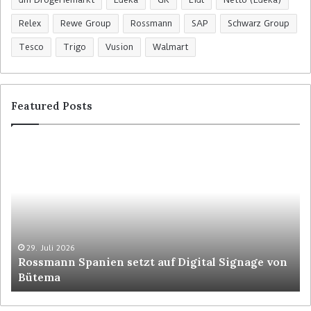
Relex
Rewe Group
Rossmann
SAP
Schwarz Group
Tesco
Trigo
Vusion
Walmart
Featured Posts
R
C
o
o
s
l
s
r
m
u
a
y
n
t
n
p
29. Juli 2026
Rossmann Spanien setzt auf Digital Signage von
S
o
Bütema
p
s
a
i
n
t