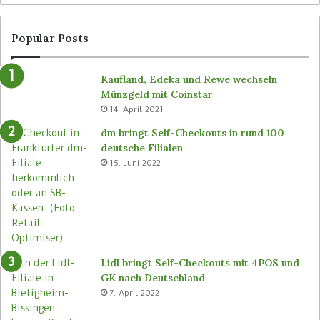
n
r
a
l
g
o
Popular Posts
e
s
v
e
Kaufland, Edeka und Rewe wechseln
o
n
Münzgeld mit Coinstar
n
C
14. April 2021
B
-
ü
S
dm bringt Self-Checkouts in rund 100
t
t
deutsche Filialen
e
o
15. Juni 2022
m
r
a
e
s
n
e
u
Lidl bringt Self-Checkouts mit 4POS und
GK nach Deutschland
7. April 2022