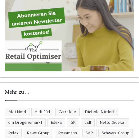
c
h
:
Mehr zu …
Aldi Nord
Aldi Süd
Carrefour
Diebold Nixdorf
dm Drogeriemarkt
Edeka
GK
Lidl
Netto (Edeka)
Relex
Rewe Group
Rossmann
SAP
Schwarz Group