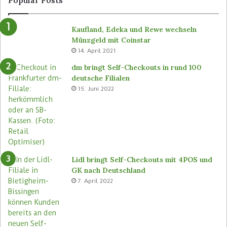
Popular Posts
e
s
v
e
Kaufland, Edeka und Rewe wechseln
o
n
Münzgeld mit Coinstar
n
C
14. April 2021
B
-
ü
S
dm bringt Self-Checkouts in rund 100
t
t
deutsche Filialen
e
o
15. Juni 2022
m
r
a
e
s
n
e
u
Lidl bringt Self-Checkouts mit 4POS und
GK nach Deutschland
7. April 2022