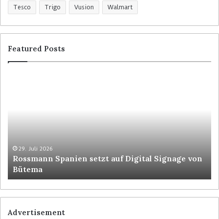
Tesco
Trigo
Vusion
Walmart
Featured Posts
R
C
o
o
s
l
s
r
m
u
a
y
n
t
n
p
29. Juli 2026
Rossmann Spanien setzt auf Digital Signage von
S
o
Bütema
p
s
a
i
n
t
i
i
e
o
Advertisement