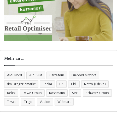
Mehr zu …
Aldi Nord
Aldi Süd
Carrefour
Diebold Nixdorf
dm Drogeriemarkt
Edeka
GK
Lidl
Netto (Edeka)
Relex
Rewe Group
Rossmann
SAP
Schwarz Group
Tesco
Trigo
Vusion
Walmart