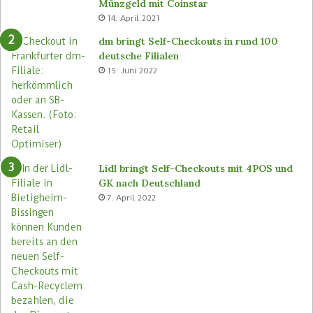
Münzgeld mit Coinstar
n
C
14. April 2021
B
-
ü
S
dm bringt Self-Checkouts in rund 100
t
t
deutsche Filialen
e
o
15. Juni 2022
m
r
a
e
s
n
e
u
Lidl bringt Self-Checkouts mit 4POS und
GK nach Deutschland
7. April 2022