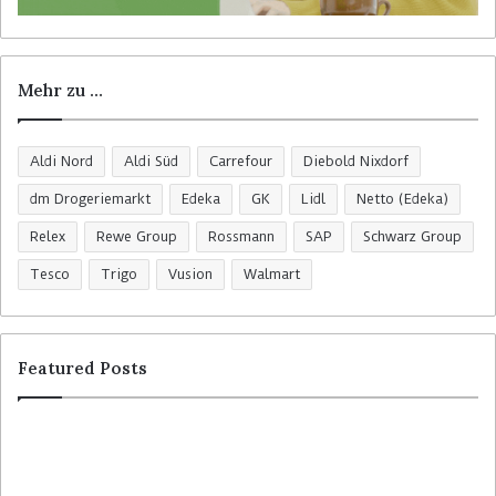
Mehr zu …
Aldi Nord
Aldi Süd
Carrefour
Diebold Nixdorf
dm Drogeriemarkt
Edeka
GK
Lidl
Netto (Edeka)
Relex
Rewe Group
Rossmann
SAP
Schwarz Group
Tesco
Trigo
Vusion
Walmart
Featured Posts
R
C
o
o
s
l