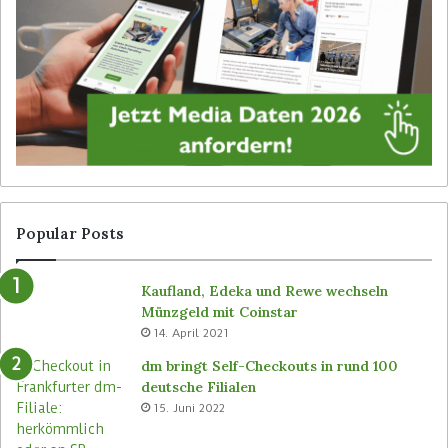
g
i
i
b
t
e
a
d
l
i
S
e
i
n
g
e
n
r
a
l
g
o
Popular Posts
e
s
v
e
Kaufland, Edeka und Rewe wechseln
o
n
Münzgeld mit Coinstar
n
C
14. April 2021
B
-
ü
S
dm bringt Self-Checkouts in rund 100
t
t
deutsche Filialen
e
o
15. Juni 2022
m
r
a
e