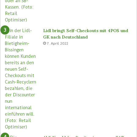
s
n
e
u
Lidl bringt Self-Checkouts mit 4POS und
GK nach Deutschland
7. April 2022