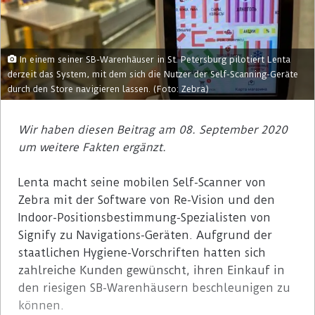
In einem seiner SB-Warenhäuser in St. Petersburg pilotiert Lenta
derzeit das System, mit dem sich die Nutzer der Self-Scanning-Geräte
durch den Store navigieren lassen. (Foto: Zebra)
Wir haben diesen Beitrag am 08. September 2020
um weitere Fakten ergänzt.
Lenta macht seine mobilen Self-Scanner von
Zebra mit der Software von Re-Vision und den
Indoor-Positionsbestimmung-Spezialisten von
Signify zu Navigations-Geräten. Aufgrund der
staatlichen Hygiene-Vorschriften hatten sich
zahlreiche Kunden gewünscht, ihren Einkauf in
den riesigen SB-Warenhäusern beschleunigen zu
können.