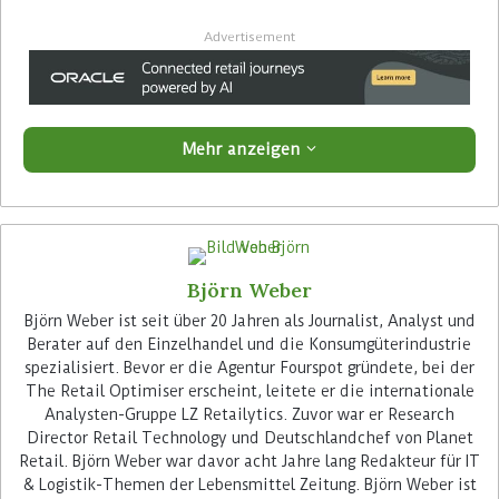
Advertisement
Mehr anzeigen
In einem seiner SB-Warenhäuser in St. Petersburg
pilotiert Lenta derzeit ein System, mit dem sich
die Nutzer der Self-Scanning-Geräte durch den
Björn Weber
Store navigieren lassen. Für die
Björn Weber ist seit über 20 Jahren als Journalist, Analyst und
Positionsbestimmung setzt Lenta dabei auf die
Berater auf den Einzelhandel und die Konsumgüterindustrie
spezialisiert. Bevor er die Agentur Fourspot gründete, bei der
Visible Light Communication von Philips.
The Retail Optimiser erscheint, leitete er die internationale
Implementierungs-Partner sind die
Analysten-Gruppe LZ Retailytics. Zuvor war er Research
niederländischen Spezialisten von Signify. Mit der
Director Retail Technology und Deutschlandchef von Planet
Technologie wie die Beleuchtung des Stores für
Retail. Björn Weber war davor acht Jahre lang Redakteur für IT
die Übertragung von Daten eingesetzt. Software-
& Logistik-Themen der Lebensmittel Zeitung. Björn Weber ist