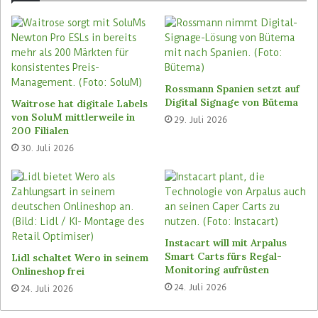
Kundenverhalten auch für eine bedarfsgerechte
Steuerung des Personaleinsatzes im SB-
Warenhaus zu nutzen. Als nächste Schritt plant
Lenta nun auch, digitale Einkaufslisten seiner
Kunden einzubinden, und sie entlang dieser
Rossmann Spanien setzt auf
Digital Signage von Bütema
Waitrose hat digitale Labels
von SoluM mittlerweile in
29. Juli 2026
Schlagwörter
Lenta
Philips
Re-Vision
Signify
200 Filialen
Zebra Technologies
30. Juli 2026
Instacart will mit Arpalus
Smart Carts fürs Regal-
Lidl schaltet Wero in seinem
Monitoring aufrüsten
Onlineshop frei
24. Juli 2026
24. Juli 2026