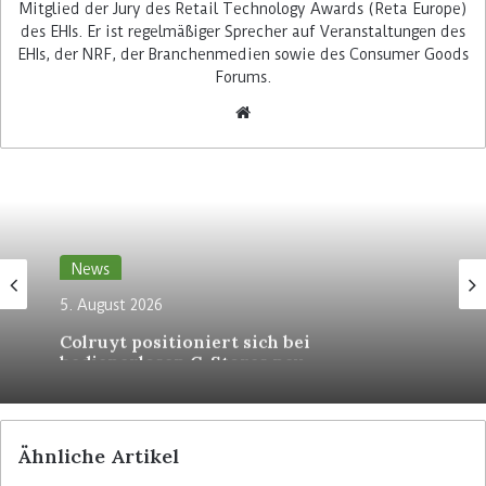
Mitglied der Jury des Retail Technology Awards (Reta Europe)
Partner sind die ebenfalls aus den Niederlanden
des EHIs. Er ist regelmäßiger Sprecher auf Veranstaltungen des
stammenden Self-Scanning-Spezialisen von Re-
EHIs, der NRF, der Branchenmedien sowie des Consumer Goods
Vision.
Forums.
Das neue System ermöglicht es dem russischen
Lebensmittel-Handelsunternehmen, das
Kundenverhalten detaillierter zu analysieren
und sein Personal bedarfsgerechter zu steuern.
Darüber hinaus will das Team von Lenta den
Nutzern seiner Self-Scanning-Geräte auch
News
individuelle Promotions abhängig vom Standort
5. August 2026
im Store anbieten.
Colruyt positioniert sich bei
bedienerlosen C-Stores neu
Analysen sollen Personaleinsatz
optimieren
Lenta plant, die durch das System gewonnen
Ähnliche Artikel
Echtzeit-Informationen über das