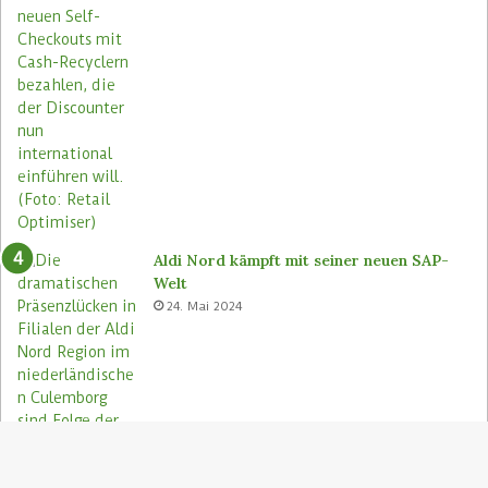
n
f
ü
h
r
e
n
Aldi Nord kämpft mit seiner neuen SAP-
Welt
24. Mai 2024