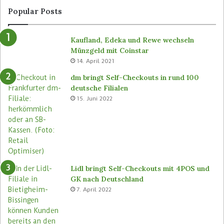
o
i
Popular Posts
s
m
e
b
Kaufland, Edeka und Rewe wechseln
n
e
Münzgeld mit Coinstar
C
i
14. April 2021
-
n
S
a
dm bringt Self-Checkouts in rund 100
t
l
deutsche Filialen
o
l
15. Juni 2022
r
e
e
n
s
F
n
i
e
l
u
i
a
Lidl bringt Self-Checkouts mit 4POS und
l
GK nach Deutschland
e
7. April 2022
n
e
i