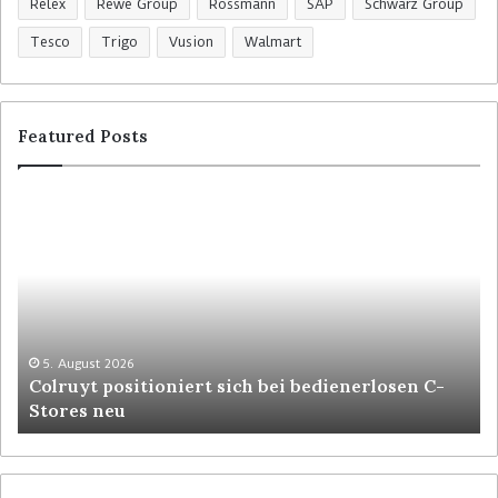
Relex
Rewe Group
Rossmann
SAP
Schwarz Group
Tesco
Trigo
Vusion
Walmart
Featured Posts
C
H
o
o
l
m
r
e
u
b
y
a
t
s
p
e
5. August 2026
Colruyt positioniert sich bei bedienerlosen C-
o
U
Stores neu
s
S
i
A
t
w
i
i