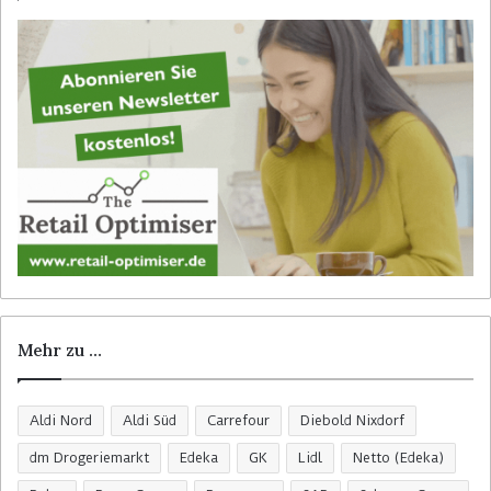
a
c
h
:
Mehr zu …
Aldi Nord
Aldi Süd
Carrefour
Diebold Nixdorf
dm Drogeriemarkt
Edeka
GK
Lidl
Netto (Edeka)