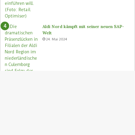
2
0
0
F
i
Aldi Nord kämpft mit seiner neuen SAP-
l
Welt
i
24. Mai 2024
a
l
e
n
S
"
z
Aldi Nord rettet Lebensmittel via Too
A
Good To Go-App