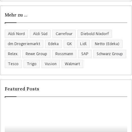
h
:
Mehr zu …
Aldi Nord
Aldi Süd
Carrefour
Diebold Nixdorf
dm Drogeriemarkt
Edeka
GK
Lidl
Netto (Edeka)
Relex
Rewe Group
Rossmann
SAP
Schwarz Group
Tesco
Trigo
Vusion
Walmart
Featured Posts
W
M
a
-
i
P
t
r
r
e