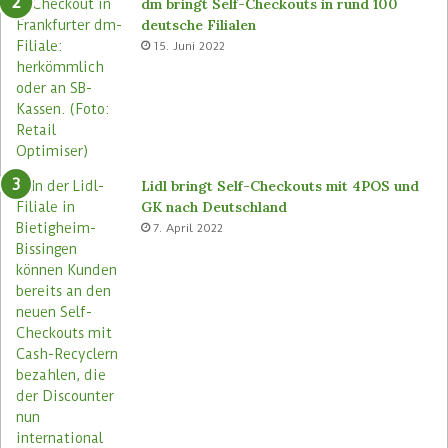
dm bringt Self-Checkouts in rund 100
o
i
deutsche Filialen
n
t
15. Juni 2022
S
R
o
e
l
m
u
i
M
r
m
a
i
d
Lidl bringt Self-Checkouts mit 4POS und
t
i
GK nach Deutschland
t
s
7. April 2022
l
p
e
o
r
n
w
i
e
e
i
r
l
e
e
n
i
n