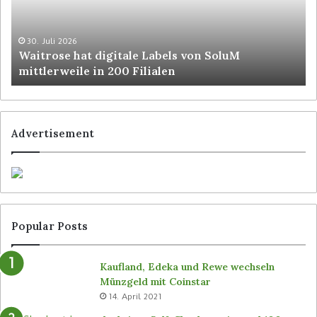
o
i
s
s
e
w
30. Juli 2026
Waitrose hat digitale Labels von SoluM
h
i
mittlerweile in 200 Filialen
a
l
t
l
d
a
i
u
g
c
Advertisement
i
h
t
P
a
r
l
o
e
d
L
u
Popular Posts
a
k
b
t
e
i
Kaufland, Edeka und Rewe wechseln
l
o
Münzgeld mit Coinstar
s
n
14. April 2021
v
m