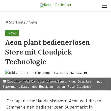
Startseite
/
News
News
Aeon plant bedienerlosen
Store mit Cloudpick
Technologie
Joachim Pinhammer
21. April 2021
1 Minute Lesezeit
Cloudpick nutzt Computer Vision, Sensorik und Deep Learning, um
Supermarkt-Kassen überflüssig zu machen. (Foto: Cloudpick)
Der japanische Handelskonzern Aeon will diesen
Sommer einen bedienerlosen Supermarkt in