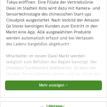
Tokyo eröffnen. Eine Filiale der Vertriebslinie
Daiei im Stadteil Koto wird dazu mit Kamera- und
Sensortechnologie des chinesischen Start-ups
Cloudpick ausgestattet. Nach Vorbild der Amazon
Go Stores benötigen Kunden zum Eintritt in den
Markt eine App. Alle ausgewählten Produkte
werden automatisch erfasst und bei Verlassen
des Ladens bargeldlos abgebucht.
Mitarbeiter im neuen Daiei Markt werden
lediglich zum Befüllen der Regale benötigt. Der
Checkout funktioniert bedienerlos. So kann der
Händler Personalkosten sparen und vor allem mit
Hilfe der Technologie dem Personalmangel in
Mehr anzeigen
Japan entgegenwirken. Es ist zu erwarten, dass
Aeon nach erfolgreicher Einführung des Systems
weitere Filialen mit Cloudpick Technologie
ausstatten wird.