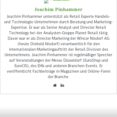
Joachim Pinhammer
Advertisement
Joachim Pinhammer unterstützt als Retail Experte Handels-
und Technologie-Unternehmen durch Beratung und Marketing-
Expertise. Er war als Senior Analyst und Director Retail
Technology bei der Analysten-Gruppe Planet Retail tätig.
Davor war er als Director Marketing der Wincor Nixdorf AG
(heute Diebold Nixdorf) verantwortlich für den
internationalen Marketingauftritt der Retail Division des
Computer Vision und Künstliche
Unternehmens. Joachim Pinhammer ist regelmäßiger Sprecher
auf Veranstaltungen der Messe Düsseldorf (EuroShop und
Intelligenz (KI) digitalisieren das
EuroCIS), des EHIs und anderen Branchen-Events. Er
Einkaufen
veröffentlicht Fachbeiträge in Magazinen und Online-Foren
der Branche.
Die Lösung nutzt Computer Vision, Machine
Learning und IoT (Internet of Things)
Sensortechnologie. Die Software wertet die Daten
der Kameras und verschiedenen Sensoren aus
und erkennt mittels künstlicher Intelligenz
Verhaltensmuster. Sie kann so Produkte