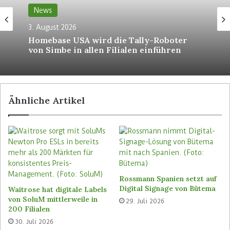
eindeutig identifizieren, dem jeweiligen Kunden
News
zuordnen und dessen Verhalten analysieren.
3. August 2026
Homebase USA wird die Tally-Roboter
Das 2017 gegründete Start-up Unternehmen
von Simbe in allen Filialen einführen
Cloudpick hat inzwischen rund 100 Läden mit
seinen Technologien ausgestattet, außerhalb
Chinas in den USA, Canada, Japan, Korea und
Singapur. Auch der kassenlose Mini-Laden Shop
Ähnliche Artikel
Box der Schwarz Gruppe auf dem Campus der Uni
Heidelberg nutzt Cloudpick Technologie.
Dieses Video zeigt die Funktionsweise eines mit
Cloudpick-Technologie automatisierten
Rossmann Spanien setzt auf
Supermarktes. (In englischer Sprache. Video:
Digital Signage von Bütema
Waitrose hat digitale Labels
Cloudpick)
von SoluM mittlerweile in
29. Juli 2026
200 Filialen
30. Juli 2026
Schlagwörter
Aeon
Cloudpick
Daiei
Schwarz Group