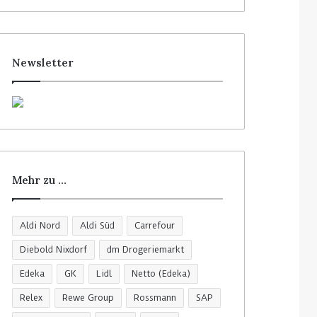
h
e
n
n
Newsletter
a
c
h
:
Mehr zu …
Aldi Nord
Aldi Süd
Carrefour
Diebold Nixdorf
dm Drogeriemarkt
Edeka
GK
Lidl
Netto (Edeka)
Relex
Rewe Group
Rossmann
SAP