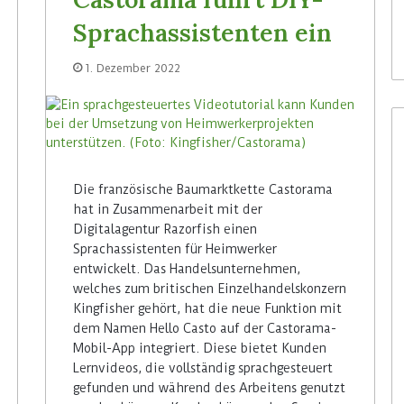
Sprachassistenten ein
1. Dezember 2022
Die französische Baumarktkette Castorama
W
hat in Zusammenarbeit mit der
a
Digitalagentur Razorfish einen
i
Sprachassistenten für Heimwerker
t
entwickelt. Das Handelsunternehmen,
r
welches zum britischen Einzelhandelskonzern
o
30. Juli 2026
Kingfisher gehört, hat die neue Funktion mit
s
Waitrose hat digitale Labels
dem Namen Hello Casto auf der Castorama-
e
n-Store Media
von SoluM mittlerweile in 200
Mobil-App integriert. Diese bietet Kunden
h
Filialen
a
Lernvideos, die vollständig sprachgesteuert
t
gefunden und während des Arbeitens genutzt