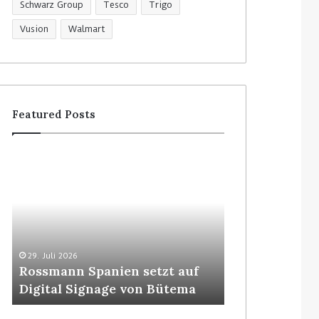
Schwarz Group
Tesco
Trigo
Vusion
Walmart
Featured Posts
R
C
o
o
s
l
s
r
m
u
a
y
n
t
29. Juli 2026
5. August 2026
n
p
Rossmann Spanien setzt auf
Colruyt posit
S
o
Digital Signage von Bütema
bedienerlose
p
s
a
i