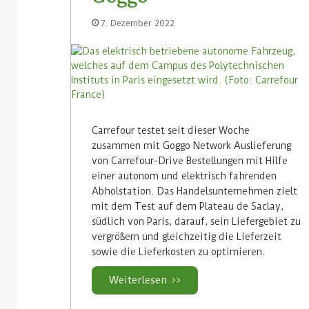
7. Dezember 2022
Carrefour testet seit dieser Woche
zusammen mit Goggo Network Auslieferung
H
V
von Carrefour-Drive Bestellungen mit Hilfe
o
u
einer autonom und elektrisch fahrenden
m
s
Abholstation. Das Handelsunternehmen zielt
e
i
mit dem Test auf dem Plateau de Saclay,
b
o
südlich von Paris, darauf, sein Liefergebiet zu
a
n
3. August 2026
vergrößern und gleichzeitig die Lieferzeit
s
w
Homebase USA wird die Tally-
31. Juli 2026
sowie die Lieferkosten zu optimieren.
e
i
Roboter von Simbe in allen
Vusion will I
U
l
Filialen einführen
(ISM) kaufen
Weiterlesen >>
S
l
A
I