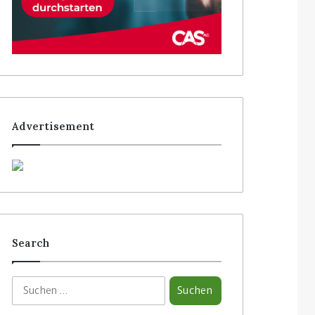
Advertisement
Search
S
u
c