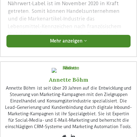
Nährwert-Label ist im November 2020 in Kraft
getreten. Somit können Handelsunternehmen
und die Markenartikel-Industrie das
Lebensmittel-Kennzeichen nach französischem
Vorbild ab sofort rechtssicher in Deutschland
Mehr anzeigen
verwenden.
Advertisement
Annette Böhm
Annette Böhm ist seit über 20 Jahren auf die Entwicklung und
Steuerung von Marketing-Kampagnen mit den Zielgruppen
Einzelhandel und Konsumgüterindustrie spezialisiert. Die
Lead-Generierung und Kundenbindung durch digitale Inbound-
Der Nutri-Score soll Verbrauchern als
Marketing-Kampagnen ist ihr Spezialgebiet. Sie ist Expertin
Orientierung dienen und helfen, gesündere
für Social-Media- und E-Mail-Marketing und beherrscht die
Lebensmittel auf einen Blick zu erkennen. Dieser
einschlägigen CRM-Systeme und Marketing Automation Tools.
Plan scheint aufzugehen: Neun von zehn