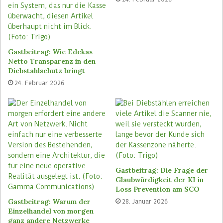
Gastbeitrag: Wie Edekas
Netto Transparenz in den
Diebstahlschutz bringt
24. Februar 2026
Gastbeitrag: Die Frage der
Glaubwürdigkeit der KI in
Loss Prevention am SCO
In Märkten der deutschen Rewe-Gruppe finden
Gastbeitrag: Warum der
28. Januar 2026
Verbraucher den Nutri-Score bei einzelnen
Einzelhandel von morgen
Produktgruppen im Tiefkühl-Regal sowohl auf Produkten
ganz andere Netzwerke