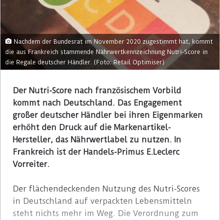
Nachdem der Bundesrat im November 2020 zugestimmt hat, kommt
die aus Frankreich stammende Nährwertkennzeichnung Nutri-Score in
die Regale deutscher Händler. (Foto: Retail Optimiser)
Der Nutri-Score nach französischem Vorbild
kommt nach Deutschland.
Das Engagement
großer deutscher Händler bei ihren Eigenmarken
erhöht den Druck auf die Markenartikel-
Hersteller, das Nährwertlabel zu nutzen. In
Frankreich ist der Handels-Primus E.Leclerc
Vorreiter.
Der flächendeckenden Nutzung des Nutri-Scores
in Deutschland auf verpackten Lebensmitteln
steht nichts mehr im Weg. Die Verordnung zum