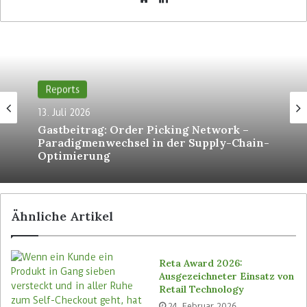
Shopper in Deutschland finden das neue Nutri-
Score-Logo gut, hat eine repräsentative Umfrage
der Unternehmens-Beratung PwC Deutschland
ergeben. Rund 85 Prozent der Befragten sprachen
sich in der Umfrage sogar dafür aus, alle
Reports
verarbeiteten Lebensmittel und Getränke
verpflichtend zu kennzeichnen. Bisher ist der
13. Juli 2026
Einsatz des Nutri-Scores in Deutschland jedoch
Gastbeitrag: Order Picking Network –
Paradigmenwechsel in der Supply-Chain-
freiwillig.
Optimierung
Ähnliche Artikel
Reta Award 2026:
Ausgezeichneter Einsatz von
Retail Technology
24. Februar 2026