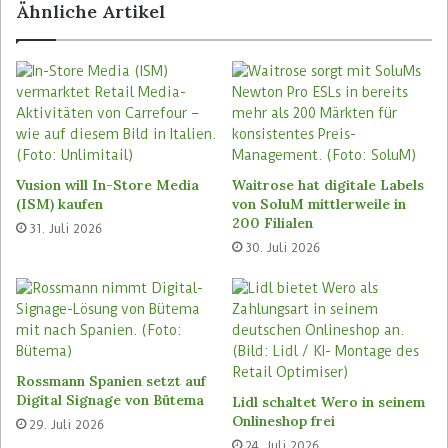
Ähnliche Artikel
Cloud-basierten Vusion-Plattform von SES
Imagotag gesteigert werden. Die Technologie
ermöglicht die Automatisierung der
Aktualisierung der Anzeige von Preisen und
Promotionen, die Fern- und Echtzeit-Verwaltung
von ESLs, die Effizienz- und Zeitoptimierung in
den Filialen sowie die Minimierung von Fehlern.
Vusion will In-Store Media
Waitrose hat digitale Labels
(ISM) kaufen
von SoluM mittlerweile in
200 Filialen
31. Juli 2026
Schlagwörter
Lapeyre
SES Imagotag
30. Juli 2026
Rossmann Spanien setzt auf
Digital Signage von Bütema
Lidl schaltet Wero in seinem
Onlineshop frei
29. Juli 2026
24. Juli 2026