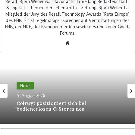
Retail. Björn Weber war davor acht Jahre lang Redakteur für IT
& Logistik-Themen der Lebensmittel Zeitung. Björn Weber ist
Mitglied der Jury des Retail Technology Awards (Reta Europe)
des EHIs. Er ist regelmäßiger Sprecher auf Veranstaltungen des
EHIs, der NRF, der Branchenmedien sowie des Consumer Goods
Forums.
„Der Einsatz der Technologie von SES Imagotag
passt perfekt in unsere Roadmap und ist Teil der
digitalen Transformation unseres
Unternehmens“, wird Vincent Cotteaux, IT-
Direktor bei Lapeyre in einer Presseerklärung
zitiert. Ein wesentliches Ziel des derzeitigen
strategischen Umbaus sei, den Zugang der
News
Kunden zu den Produkten über alle Kanäle
5. August 2026
hinweg zu erleichtern.
Colruyt positioniert sich bei
bedienerlosen C-Stores neu
Zeitoptimierung in den Filialen
Die Effizienz der Filialen und Mitarbeiter von
Lapeyre soll zudem durch die Installation der