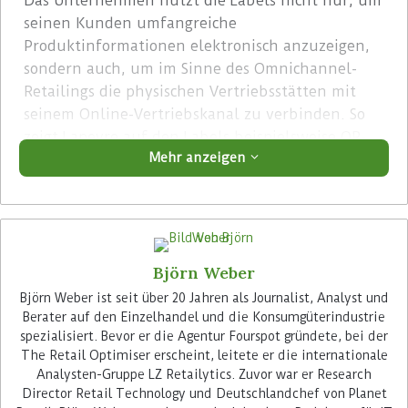
Das Unternehmen nutzt die Labels nicht nur, um
seinen Kunden umfangreiche
Produktinformationen elektronisch anzuzeigen,
sondern auch, um im Sinne des Omnichannel-
Retailings die physischen Vertriebsstätten mit
seinem Online-Vertriebskanal zu verbinden. So
zeigt Lapeyre auf den Labels beispielsweise QR-
Mehr anzeigen
Codes an, die den Kunden durch Einscannen mit
dem Smartphone zu interaktiven
Produktbeschreibungen, technischen Daten und
Videos führt. Die Kunden können so leicht die
gesamte Produktkategorie im Online-Katalog
Björn Weber
überblicken und auch die Verfügbarkeit von
Artikel im Online-Shop und auch in den Stores
Björn Weber ist seit über 20 Jahren als Journalist, Analyst und
Berater auf den Einzelhandel und die Konsumgüterindustrie
sehen.
spezialisiert. Bevor er die Agentur Fourspot gründete, bei der
The Retail Optimiser erscheint, leitete er die internationale
Advertisement
Analysten-Gruppe LZ Retailytics. Zuvor war er Research
Director Retail Technology und Deutschlandchef von Planet