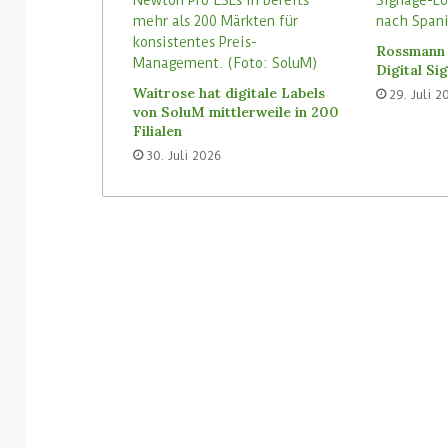
3. August 2026
Homebase USA wird die Tally-
31. Juli 2026
Rossmann 
Roboter von Simbe in allen
Vusion will I
Digital S
Filialen einführen
(ISM) kaufen
Waitrose hat digitale Labels
29. Juli 2
von SoluM mittlerweile in 200
Filialen
30. Juli 2026