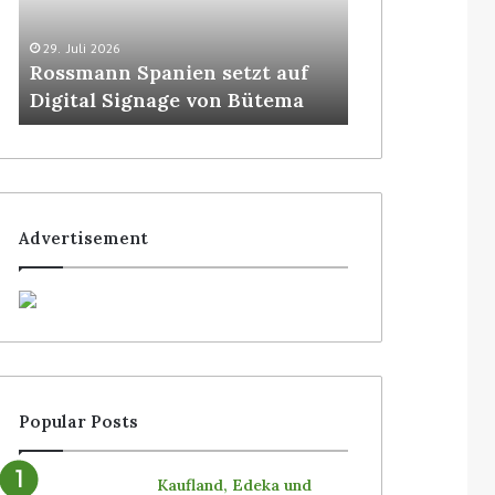
29. Juli 2026
5. August 2026
Rossmann Spanien setzt auf
Colruyt posit
Digital Signage von Bütema
bedienerlose
Advertisement
Popular Posts
Kaufland, Edeka und