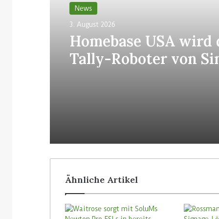
News
3. August 2026
Homebase USA wird 
Tally-Roboter von Si
allen Filialen einführ
Ähnliche Artikel