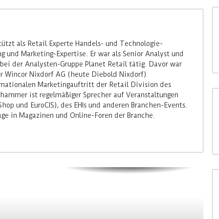
tzt als Retail Experte Handels- und Technologie-
 und Marketing-Expertise. Er war als Senior Analyst und
bei der Analysten-Gruppe Planet Retail tätig. Davor war
er Wincor Nixdorf AG (heute Diebold Nixdorf)
rnationalen Marketingauftritt der Retail Division des
hammer ist regelmäßiger Sprecher auf Veranstaltungen
Shop und EuroCIS), des EHIs und anderen Branchen-Events.
räge in Magazinen und Online-Foren der Branche.
Colruyt positioniert sich bei
bedienerlosen C-Stores neu