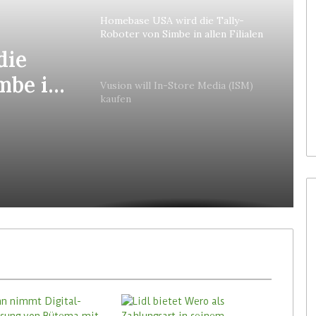
Homebase USA wird die Tally-
Roboter von Simbe in allen Filialen
einführen
die
mbe in
Vusion will In-Store Media (ISM)
kaufen
en