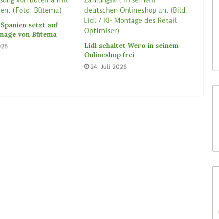
30. Juli 2026
Waitrose hat digitale Labels
Spanien setzt auf
n-Store Media
von SoluM mittlerweile in 200
ignage von Bütema
Filialen
Lidl schaltet Wero in seinem
026
Onlineshop frei
24. Juli 2026