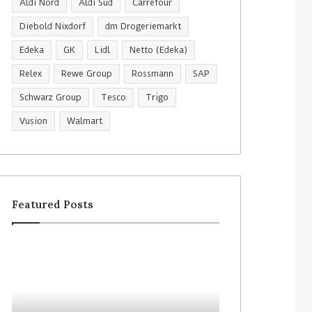
Aldi Nord
Aldi Süd
Carrefour
Diebold Nixdorf
dm Drogeriemarkt
Edeka
GK
Lidl
Netto (Edeka)
Relex
Rewe Group
Rossmann
SAP
Schwarz Group
Tesco
Trigo
Vusion
Walmart
Featured Posts